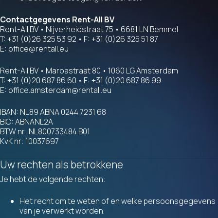
Contactgegevens Rent-All BV
Rent-All BV • Nijverheidstraat 75 • 6681 LN Bemmel
T: +31 (0)26 325 53 92 • F: +31 (0)26 325 51 87
E:
office@rentall.eu
Rent-All BV • Maroastraat 80 • 1060 LG Amsterdam
T: +31 (0)20 687 86 60 • F: +31 (0)20 687 86 99
E:
office.amsterdam@rentall.eu
IBAN: NL89 ABNA 0244 7231 68
BIC: ABNANL2A
BTW nr: NL800733484 B01
KvK nr: 10037697
Uw rechten als betrokkene
Je hebt de volgende rechten:
Het recht om te weten of en welke persoonsgegevens
van je verwerkt worden.